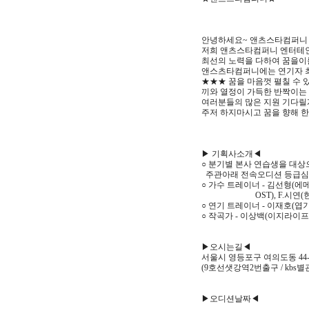
안녕하세요~ 앤츠스타컴퍼니
저희 앤츠스타컴퍼니 엔터테인
최선의 노력을 다하여 꿈을
앤스츠타컴퍼니에는 연기자 최
★★★ 꿈을 마음껏 펼칠 수 
끼와 열정이 가득한 반짝이는
여러분들의 많은 지원 기다릴게요
주저 하지마시고 꿈을 향해 
▶ 기획사소개◀
○ 분기별 본사 연습생을 대
주관아래 전속오디션 등급심
○ 가수 트레이너 - 김선형(에
OST), F.시연(현직
○ 연기 트레이너 - 이재호(엽
○ 작곡가 - 이상백(이지라이
▶오시는길◀
서울시 영등포구 여의도동 44-
(9호선샛강역2번출구 / kbs
▶오디션날짜◀