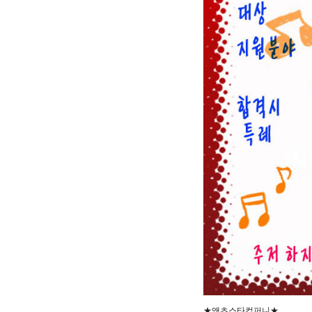
★앤츠스타컴퍼니★