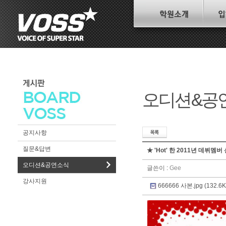
오디션&공
공지사항
질문&답변
★ 'Hot' 한 2011년 데뷔멤
오디션&공연소식
글쓴이
:
Gee
강사지원
666666 사본.jpg (132.6K)